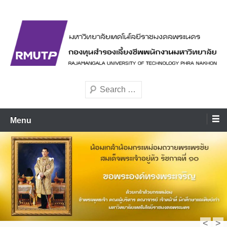
มหาวิทยาลัยเทคโนโลยีราชมงคลพระนคร
rmutppvd
Menu
<
>